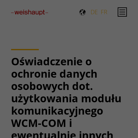
Please select a page template in page properties.
DE
FR
Oświadczenie o
ochronie danych
osobowych dot.
użytkowania modułu
komunikacyjnego
WCM-COM i
ewentualnie innych